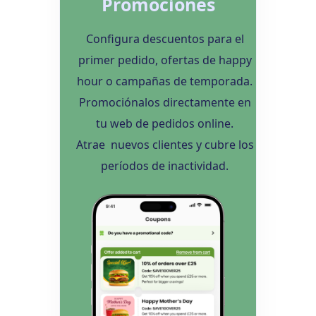
Promociones
Configura descuentos para el
primer pedido, ofertas de happy
hour o campañas de temporada.
Promociónalos directamente en
tu web de pedidos online.
Atrae nuevos clientes y cubre los
períodos de inactividad.