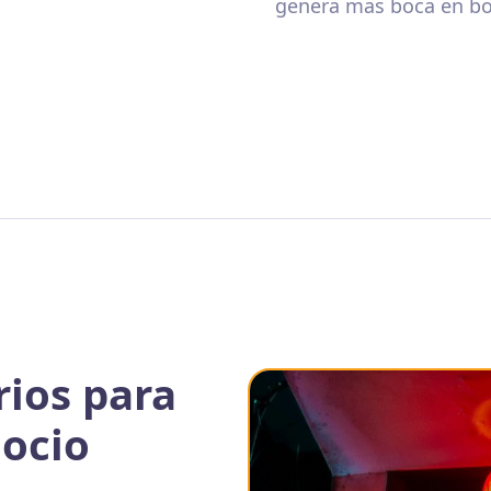
genera mas boca en bo
ios para
gocio