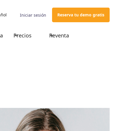
añol
Reserva tu demo gratis
Iniciar sesión
ca
Precios
Reventa