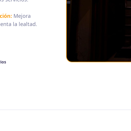
ción
:
Mejora
nta la lealtad.
ios