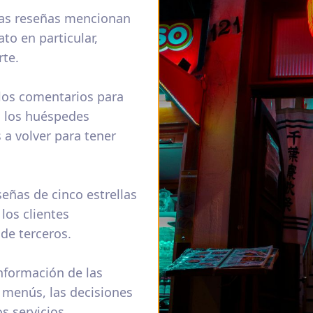
ias reseñas mencionan
to en particular,
te.
os comentarios para
a los huéspedes
s a volver para tener
ñas de cinco estrellas
los clientes
de terceros.
nformación de las
 menús, las decisiones
s servicios.